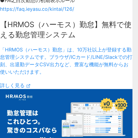
●FAQ_日次勤怠の初期表示ルール
https://faq.ieyasu.co/kintai/126/
【HRMOS（ハーモス）勤怠】無料で使
える勤怠管理システム
「HRMOS（ハーモス）勤怠」は、10万社以上が登録する勤
怠管理システムです。ブラウザ/ICカード/LINE/Slackでの打
刻、出退勤データCSV出力など、豊富な機能が無料からお
使いいただけます。
詳しく見る