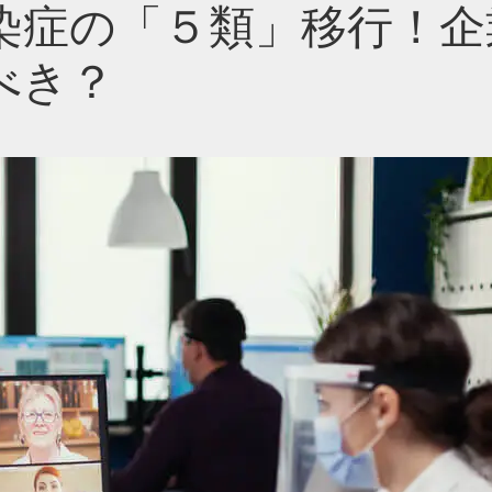
染症の「５類」移行！企
べき？