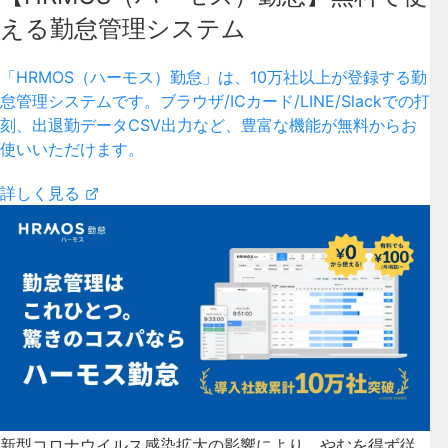
える勤怠管理システム
「HRMOS（ハーモス）勤怠」は、10万社以上が登録する勤
怠管理システムです。ブラウザ/ICカード/LINE/Slackでの打
刻、出退勤データCSV出力など、豊富な機能が無料からお
使いいただけます。
詳しく見る
新型コロナウイルス感染拡大の影響により、やむを得ず従