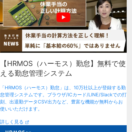
【HRMOS（ハーモス）勤怠】無料で使
える勤怠管理システム
「HRMOS（ハーモス）勤怠」は、10万社以上が登録する勤
怠管理システムです。ブラウザ/ICカード/LINE/Slackでの打
刻、出退勤データCSV出力など、豊富な機能が無料からお
使いいただけます。
詳しく見る