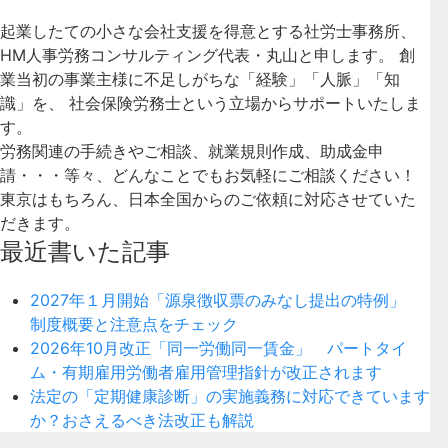
起業したての小さな会社支援を得意とする社労士事務所、
HM人事労務コンサルティング代表・丸山と申します。 創
業当初の事業主様に不足しがちな「経験」「人脈」「知
識」を、 社会保険労務士という立場からサポートいたしま
す。
労務関連の手続きやご相談、就業規則作成、助成金申
請・・・等々、どんなことでもお気軽にご相談ください！
東京はもちろん、日本全国からのご依頼に対応させていた
だきます。
最近書いた記事
2027年１月開始「源泉徴収票のみなし提出の特例」
制度概要と注意点をチェック
2026年10月改正「同一労働同一賃金」 パートタイ
ム・有期雇用労働者雇用管理指針が改正されます
法定の「定期健康診断」の実施義務に対応できています
か？おさえるべき法改正も解説