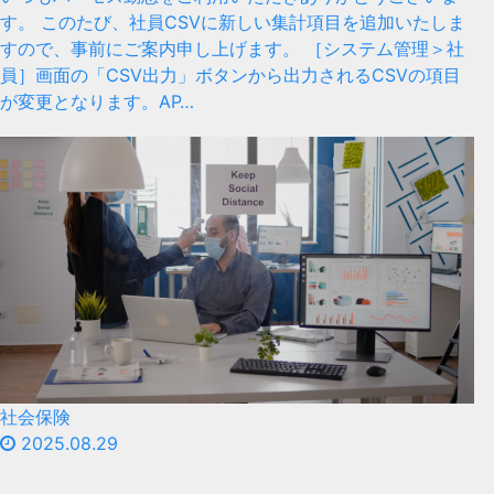
す。 このたび、社員CSVに新しい集計項目を追加いたしま
すので、事前にご案内申し上げます。 ［システム管理＞社
員］画面の「CSV出力」ボタンから出力されるCSVの項目
が変更となります。AP…
社会保険
2025.08.29