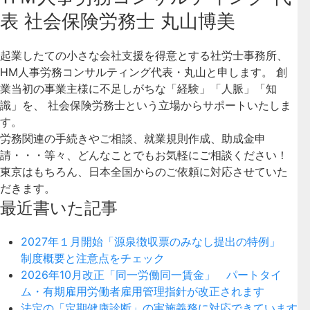
表 社会保険労務士 丸山博美
起業したての小さな会社支援を得意とする社労士事務所、
HM人事労務コンサルティング代表・丸山と申します。 創
業当初の事業主様に不足しがちな「経験」「人脈」「知
識」を、 社会保険労務士という立場からサポートいたしま
す。
労務関連の手続きやご相談、就業規則作成、助成金申
請・・・等々、どんなことでもお気軽にご相談ください！
東京はもちろん、日本全国からのご依頼に対応させていた
だきます。
最近書いた記事
2027年１月開始「源泉徴収票のみなし提出の特例」
制度概要と注意点をチェック
2026年10月改正「同一労働同一賃金」 パートタイ
ム・有期雇用労働者雇用管理指針が改正されます
法定の「定期健康診断」の実施義務に対応できています