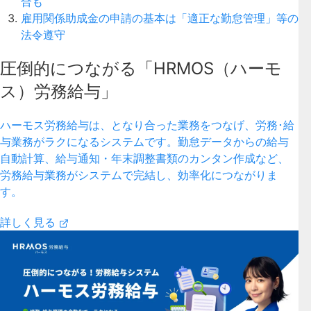
合も
雇用関係助成金の申請の基本は「適正な勤怠管理」等の
法令遵守
圧倒的につながる「HRMOS（ハーモ
ス）労務給与」
ハーモス労務給与は、となり合った業務をつなげ、労務･給
与業務がラクになるシステムです。勤怠データからの給与
自動計算、給与通知・年末調整書類のカンタン作成など、
労務給与業務がシステムで完結し、効率化につながりま
す。
詳しく見る