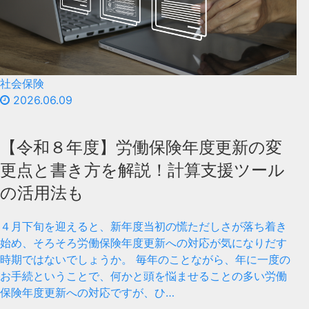
社会保険
2026.06.09
【令和８年度】労働保険年度更新の変
更点と書き方を解説！計算支援ツール
の活用法も
４月下旬を迎えると、新年度当初の慌ただしさが落ち着き
始め、そろそろ労働保険年度更新への対応が気になりだす
時期ではないでしょうか。 毎年のことながら、年に一度の
お手続ということで、何かと頭を悩ませることの多い労働
保険年度更新への対応ですが、ひ…