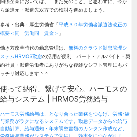
関係企業においては、「まだ先のこと」と思わずに、今か
ら派遣元・派遣先双方での検討を進めましょう。
参考・出典：厚生労働省「
平成３０年労働者派遣法改正の
概要＜同一労働同一賃金＞
」
働き方改革時代の勤怠管理は、
無料のクラウド勤怠管理シ
ステムHRMOS勤怠
の活用が便利！パート・アルバイト・契
約社員・派遣労働者にありがちな複雑なシフト管理にもバ
ッチリ対応します＾＾
使って納得、繋げて安心。ハーモスの
給与システム | HRMOS労務給与
ハーモス労務給与は、となり合った業務をつなげ、労務･給
与業務がラクになるシステムです。勤怠データからの給与
自動計算、給与通知・年末調整書類のカンタン作成など、
労務給与業務がシステムで完結し、効率化につながりま