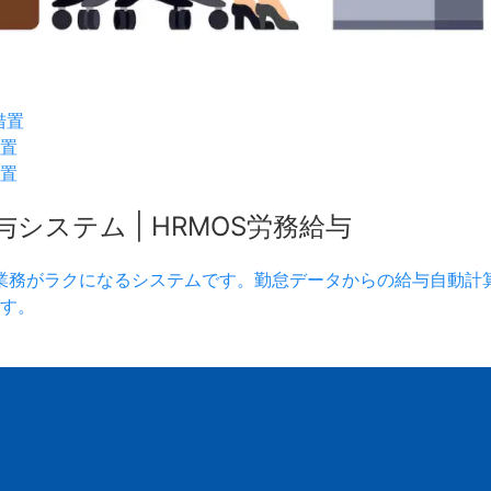
措置
措置
措置
ステム | HRMOS労務給与
業務がラクになるシステムです。勤怠データからの給与自動計
す。