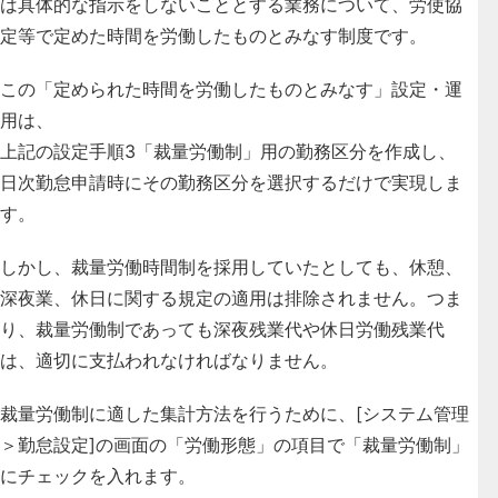
は具体的な指示をしないこととする業務について、
労使協
定等で定めた時間を労働したものとみなす制度
です。
この「定められた時間を労働したものとみなす」設定・運
用は、
上記の設定手順3「裁量労働制」用の勤務区分を作成し、
日次勤怠申請時にその勤務区分を選択するだけで実現しま
す。
しかし、裁量労働時間制を採用していたとしても、休憩、
深夜業、休日に関する規定の適用は排除されません。つま
り、裁量労働制であっても
深夜残業代や休日労働残業代
は、適切に支払われなければなりません
。
裁量労働制に適した集計方法を行うために、[システム管理
＞勤怠設定]の画面の
「労働形態」の項目で「裁量労働制」
にチェックを入れます。