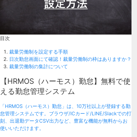
目次
裁量労働制を設定する手順
日次勤怠画面にて確認！裁量労働制の枠はありますか？
裁量労働制の集計について
【HRMOS（ハーモス）勤怠】無料で使
える勤怠管理システム
「HRMOS（ハーモス）勤怠」は、10万社以上が登録する勤
怠管理システムです。ブラウザ/ICカード/LINE/Slackでの打
刻、出退勤データCSV出力など、豊富な機能が無料からお
使いいただけます。