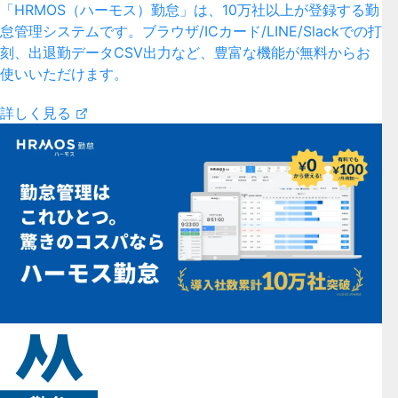
「HRMOS（ハーモス）勤怠」は、10万社以上が登録する勤
怠管理システムです。ブラウザ/ICカード/LINE/Slackでの打
刻、出退勤データCSV出力など、豊富な機能が無料からお
使いいただけます。
詳しく見る