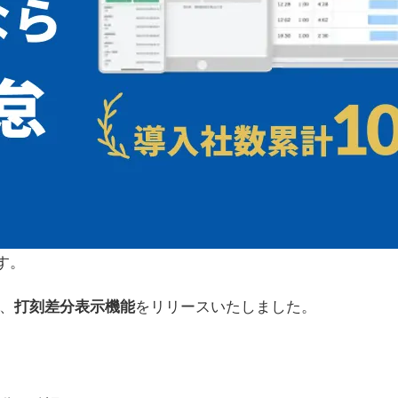
す。
、
打刻差分表示機能
をリリースいたしました。