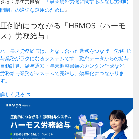
参考：厚生労働省『
「事業場外労働に関するみなし労働時
間制」の適切な運用のために
』
圧倒的につながる「HRMOS（ハーモ
ス）労務給与」
ハーモス労務給与は、となり合った業務をつなげ、労務･給
与業務がラクになるシステムです。勤怠データからの給与
自動計算、給与通知・年末調整書類のカンタン作成など、
労務給与業務がシステムで完結し、効率化につながりま
す。
詳しく見る