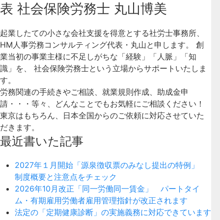
表 社会保険労務士 丸山博美
起業したての小さな会社支援を得意とする社労士事務所、
HM人事労務コンサルティング代表・丸山と申します。 創
業当初の事業主様に不足しがちな「経験」「人脈」「知
識」を、 社会保険労務士という立場からサポートいたしま
す。
労務関連の手続きやご相談、就業規則作成、助成金申
請・・・等々、どんなことでもお気軽にご相談ください！
東京はもちろん、日本全国からのご依頼に対応させていた
だきます。
最近書いた記事
2027年１月開始「源泉徴収票のみなし提出の特例」
制度概要と注意点をチェック
2026年10月改正「同一労働同一賃金」 パートタイ
ム・有期雇用労働者雇用管理指針が改正されます
法定の「定期健康診断」の実施義務に対応できています