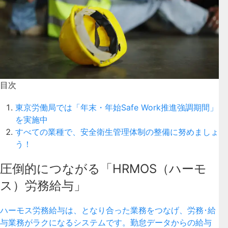
目次
東京労働局では「年末・年始Safe Work推進強調期間」
を実施中
すべての業種で、安全衛生管理体制の整備に努めましょ
う！
圧倒的につながる「HRMOS（ハーモ
ス）労務給与」
ハーモス労務給与は、となり合った業務をつなげ、労務･給
与業務がラクになるシステムです。勤怠データからの給与