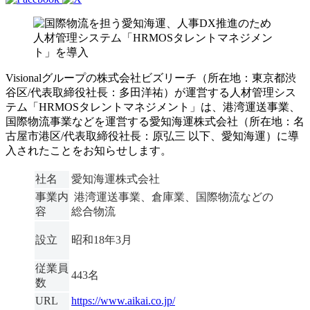
Visionalグループの株式会社ビズリーチ（所在地：東京都渋
谷区/代表取締役社長：多田洋祐）が運営する人材管理シス
テム「HRMOSタレントマネジメント」は、港湾運送事業、
国際物流事業などを運営する愛知海運株式会社（所在地：名
古屋市港区/代表取締役社長：原弘三 以下、愛知海運）に導
入されたことをお知らせします。
社名
愛知海運株式会社
事業内
港湾運送事業、倉庫業、国際物流などの
容
総合物流
設立
昭和18年3月
従業員
443名
数
URL
https://www.aikai.co.jp/