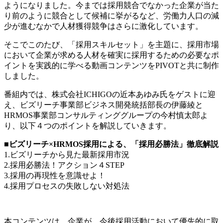
ようになりました。今までは採用競合でなかった企業が当た
り前のように競合として候補に挙がるなど、労働力人口の減
少が進むなかで人材獲得競争はさらに激化しています。
そこでこのたび、「採用スキルセット」を主題に、採用市場
において企業が求める人材を確実に採用するための必要なポ
イントを実践的に学べる動画コンテンツをPIVOTと共に制作
しました。
番組内では、株式会社ICHIGOの近本あゆみ氏をゲストに迎
え、ビズリーチ事業部ビジネス開発統括部長の伊藤綾と
HRMOS事業部コンサルティンググループの今村慎太郎よ
り、以下４つのポイントを解説していきます。
■
ビズリーチ×HRMOS採用による、「採用必勝法」徹底解説
1.ビズリーチから見た最新採用市況
2.採用必勝法！アクション４STEP
3.採用の再現性を意識せよ！
4.採用プロセスの失敗しない対処法
本コンテンツは、企業が、今後採用活動において優先的に取