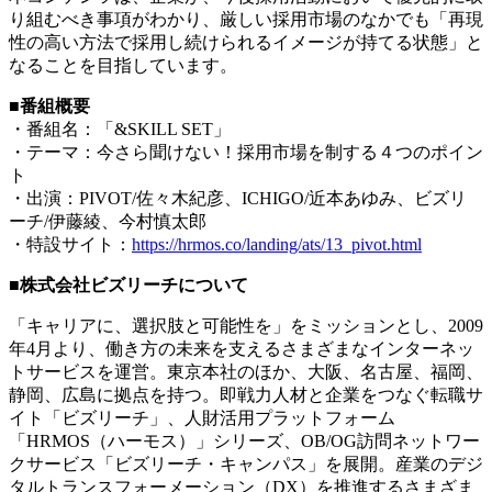
り組むべき事項がわかり、厳しい採用市場のなかでも「再現
性の高い方法で採用し続けられるイメージが持てる状態」と
なることを目指しています。
■番組概要
・番組名：「&SKILL SET」
・テーマ：今さら聞けない！採用市場を制する４つのポイン
ト
・出演：PIVOT/佐々木紀彦、ICHIGO/近本あゆみ、ビズリ
ーチ/伊藤綾、今村慎太郎
・特設サイト：
https://hrmos.co/landing/ats/13_pivot.html
■株式会社ビズリーチについて
「キャリアに、選択肢と可能性を」をミッションとし、2009
年4月より、働き方の未来を支えるさまざまなインターネッ
トサービスを運営。東京本社のほか、大阪、名古屋、福岡、
静岡、広島に拠点を持つ。即戦力人材と企業をつなぐ転職サ
イト「ビズリーチ」、人財活用プラットフォーム
「HRMOS（ハーモス）」シリーズ、OB/OG訪問ネットワー
クサービス「ビズリーチ・キャンパス」を展開。産業のデジ
タルトランスフォーメーション（DX）を推進するさまざま