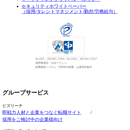
セキュリティホワイトペーパー
（採用/タレントマネジメント/勤怠/労務給与）
No.I507 _ ISO/IEC 27001 / No.U032 _ ISO/IEC 27017
適用事業所：渋谷アクシュ
経費精算システム「HRMOS経費」は適用対象外
グループサービス
ビズリーチ
即戦力人材と企業をつなぐ転職サイト
/
採用をご検討中の企業様向け