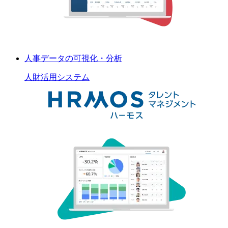
人事データの可視化・分析
人財活用
システム