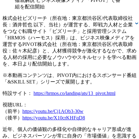
株式会社ビズリーチ（所在地：東京都渋谷区/代表取締役社
長：酒井哲也 以下、当社）が運営する、即戦力人材と企業
をつなぐ転職サイト「ビズリーチ」と採用管理システム
「HRMOS（ハーモス）採用」は、ビジネス映像メディアを
運営するPIVOT株式会社（所在地：東京都渋谷区/代表取締
役：佐々木紀彦）と、人材獲得競争が激化するなかで、求め
る人材の採用に必要なノウハウやスキルセットを学べる動画
を、本日より配信開始します。
※本動画コンテンツは、PIVOT内におけるスポンサード番組
「&SKILL SET」シリーズで展開します。
特設サイト：
https://hrmos.co/landing/ats/13_pivot.html
視聴URL：
（前半）
https://youtu.be/Cj1AOb3-30w
（後半）
https://youtu.be/X10crKHFqD8
近年、個人の価値観の多様化や自律的なキャリア形成が進
み、ビジネスパーソンが常に自身の「市場価値」を意識する