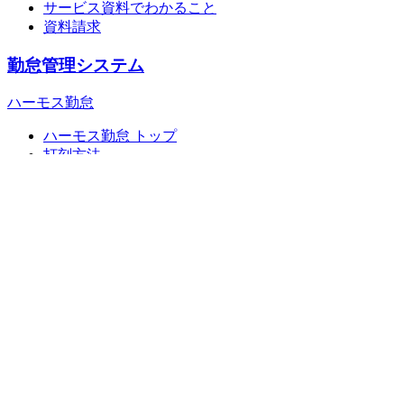
サービス資料でわかること
資料請求
勤怠管理システム
ハーモス勤怠
ハーモス勤怠 トップ
打刻方法
料金プラン
導入事例
セミナー
資料請求/お問合せ
よくあるご質問
給与明細
日報管理
ワークフロー
経費精算システム
ハーモス経費