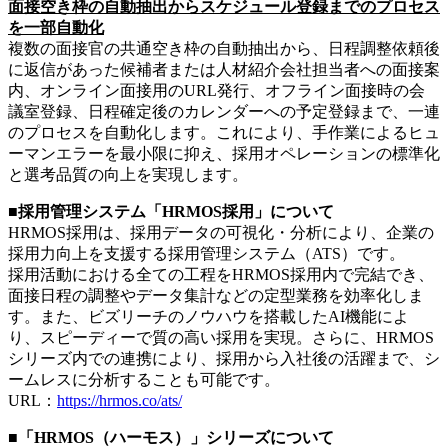
面接空き枠の自動抽出からスケジュール登録までのプロセス
を一部自動化
複数の面接官の共通空き枠の自動抽出から、日程調整依頼後
に返信があった候補者または人材紹介会社担当者への面接案
内、オンライン面接用のURL発行、オフライン面接時の会
議室登録、日程確定後のカレンダーへの予定登録まで、一連
のプロセスを自動化します。これにより、手作業によるヒュ
ーマンエラーを最小限に抑え、採用オペレーションの標準化
と選考品質の向上を実現します。
■採用管理システム「HRMOS採用」について
HRMOS採用は、採用データの可視化・分析により、企業の
採用力向上を支援する採用管理システム（ATS）です。
採用活動における全ての工程をHRMOS採用内で完結でき、
面接日程の調整やデータ集計などの定型業務を効率化しま
す。また、ビズリーチのノウハウを搭載したAI機能によ
り、スピーディーで質の高い採用を実現。さらに、HRMOS
シリーズ内での連携により、採用から入社後の活躍まで、シ
ームレスに分析することも可能です。
URL：
https://hrmos.co/ats/
■「HRMOS（ハーモス）」シリーズについて