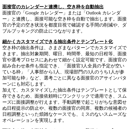
面接官のカレンダーと連携し、空き枠を自動抽出
面接官の「Google カレンダー」または「Outlook カレンダ
ー」と連携し、面接可能な空き枠を自動で抽出します。面接
官の予定の空き状況を都度目視で確認する手間の削減や、ダ
ブルブッキングの防止につながります。
細かくカスタマイズできる抽出条件とテンプレート化
空き枠の抽出条件は、さまざまなパターンでカスタマイズで
きます。抽出対象期間、曜日、時間帯、最短の日程等、面接
官や選考プロセスにあわせて細かく設定可能です。面接官の
組み合わせ条件も指定でき、「面接官3人全員の予定が空い
ている枠」「人事部から1人、現場部門の3人のうち1人が参
加可能な枠」など、選考ごとに異なる面接官のアサインパタ
ーンにも対応します。
加えて、カスタマイズした抽出条件はテンプレートとして保
存できるため、面接依頼時にワンクリックで適用でき、スム
ーズに面接調整が行えます。手動調整で起こりがちな意図せ
ぬ日程提示の防止や、複数の面接官の同席、複数の候補者の
日程調整といった煩雑なケースでも、ミスのないスムーズな
オペレーションを実現します。