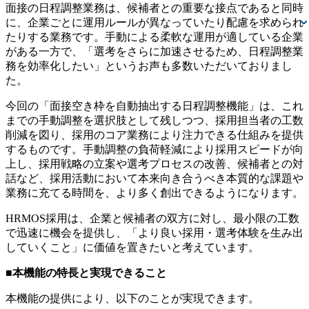
面接の日程調整業務は、候補者との重要な接点であると同時
に、企業ごとに運用ルールが異なっていたり配慮を求められ
たりする業務です。手動による柔軟な運用が適している企業
がある一方で、「選考をさらに加速させるため、日程調整業
務を効率化したい」というお声も多数いただいておりまし
た。
今回の「面接空き枠を自動抽出する日程調整機能」は、これ
までの手動調整を選択肢として残しつつ、採用担当者の工数
削減を図り、採用のコア業務により注力できる仕組みを提供
するものです。手動調整の負荷軽減により採用スピードが向
上し、採用戦略の立案や選考プロセスの改善、候補者との対
話など、採用活動において本来向き合うべき本質的な課題や
業務に充てる時間を、より多く創出できるようになります。
HRMOS採用は、企業と候補者の双方に対し、最小限の工数
で迅速に機会を提供し、「より良い採用・選考体験を生み出
していくこと」に価値を置きたいと考えています。
■本機能の特長と実現できること
本機能の提供により、以下のことが実現できます。