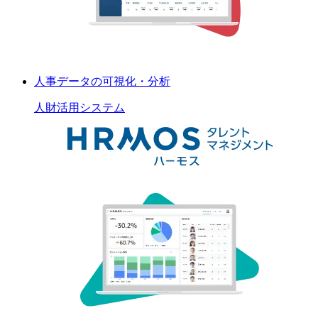
人事データの可視化・分析
人財活用
システム