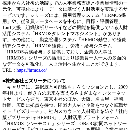
採用から入社後の活躍までの人事業務支援と従業員情報の一
元化・可視化により、データに基づく人財活用を実現するサ
ービスです。シリーズには、採用管理システム「HRMOS採
用」や、従業員データベースを中心に、目標・評価管理、
1on1支援、組織診断サーベイなどの機能を提供している人財
活用システム「HRMOSタレントマネジメント」がありま
す。その他にも、勤怠管理システム「HRMOS勤怠」や経費
精算システム「HRMOS経費」、労務・給与システム
「HRMOS労務給与」を提供しており、企業の人事は
「HRMOS」シリーズの活用により従業員一人一人の多面的
なデータを可視化し、人財活用へ生かすことができます。
URL：
https://hrmos.co/
■株式会社ビズリーチについて
「キャリアに、選択肢と可能性を」をミッションとし、2009
年4月より、働き方の未来を支えるさまざまなインターネッ
トサービスを運営。東京本社のほか、大阪、名古屋、福岡、
静岡、広島に拠点を持つ。即戦力人材と企業をつなぐ転職サ
イト「ビズリーチ」、社内スカウトで人材流出を防ぐ「社内
版ビズリーチ by HRMOS」、人財活用プラットフォーム
「HRMOS（ハーモス）」シリーズ、OB/OG訪問ネットワー
クサービス「ビズリーチ・キャンパス」を展開。産業のデジ