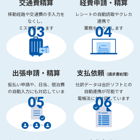
交通費精算
経費申請・精算
移動経路や交通費の
手入力を
レシートの自動読取や
クレカ
なくし、
連携で
03
04
ミスを減らします
業務をラクにします
出張申請・精算
支払依頼
（請求書処理）
仮払い申請や、
日当、宿泊費
仕訳データは会計ソフトとの
の
自動入力にも対応していま
自動連携が可能です
05
06
す
電帳法にも対応しています