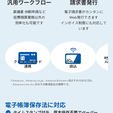
汎用ワークフロー
請求書発行
稟議書 休暇申請など
電子請求書がカンタンに
経費精算業務以外の
Web発行できます
効率化も可能です
インボイス制度にも対応して
います
クレジットカード
ICカード
Ama
連携
読込
※
Amazon、Amazon.co.jp、Amazon Business及びそれらのロゴは、
Amazon.com, Inc.又はその関連会社の商標です。
電子帳簿保存法に対応
タイムスタンプ付与、原本保存不要でペーパー