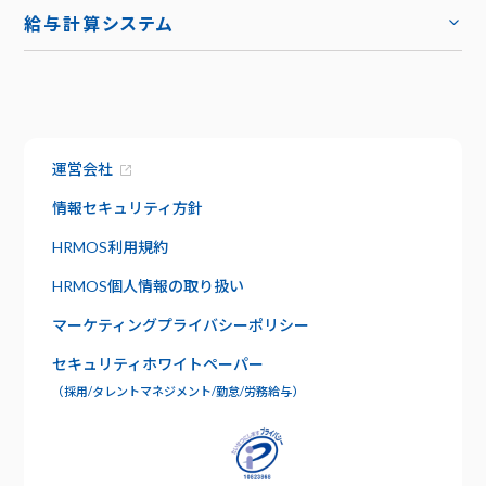
トップ
導入事例
給与計算システム
お役立ち資料
ハーモス給与
トップ
トップ
お知らせ
機能
サービス資料でわかること
特長
運営会社
資料請求
給与明細
セキュリティ
情報セキュリティ方針
社内版ビズリーチ
日報管理
HRMOS利用規約
サポート
HRMOS個人情報の取り扱い
よくあるご質問
ワークフロー
マーケティングプライバシーポリシー
お問い合わせ
セキュリティホワイトペーパー
年末調整
（採用/タレントマネジメント/勤怠/労務給与）