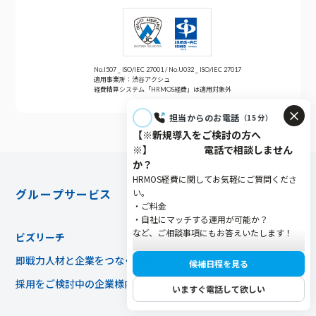
No.I507 _ ISO/IEC 27001 / No.U032 _ ISO/IEC 27017
適用事業所：渋谷アクシュ
経費精算システム「HRMOS経費」は適用対象外
グループサービス
ビズリーチ
即戦力人材と企業をつなぐ転職サイト
採用をご検討中の企業様向け