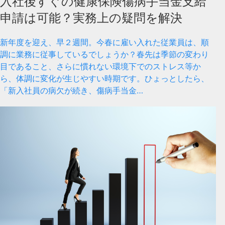
入社後すぐの健康保険傷病手当金支給
申請は可能？実務上の疑問を解決
新年度を迎え、早２週間。今春に雇い入れた従業員は、順
調に業務に従事しているでしょうか？春先は季節の変わり
目であること、さらに慣れない環境下でのストレス等か
ら、体調に変化が生じやすい時期です。ひょっとしたら、
「新入社員の病欠が続き、傷病手当金…