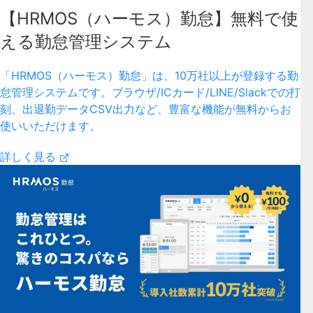
【HRMOS（ハーモス）勤怠】無料で使
える勤怠管理システム
「HRMOS（ハーモス）勤怠」は、10万社以上が登録する勤
怠管理システムです。ブラウザ/ICカード/LINE/Slackでの打
刻、出退勤データCSV出力など、豊富な機能が無料からお
使いいただけます。
詳しく見る