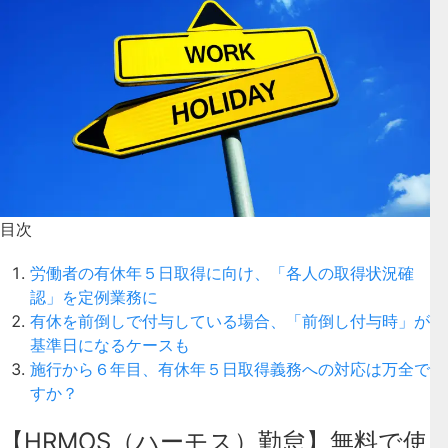
目次
労働者の有休年５日取得に向け、「各人の取得状況確
認」を定例業務に
有休を前倒しで付与している場合、「前倒し付与時」が
基準日になるケースも
施行から６年目、有休年５日取得義務への対応は万全で
すか？
【HRMOS（ハーモス）勤怠】無料で使