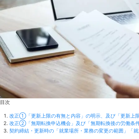
目次
改正①「更新上限の有無と内容」の明示、及び「更新上
改正②「無期転換申込機会」及び「無期転換後の労働条
契約締結・更新時の「就業場所・業務の変更の範囲」「就