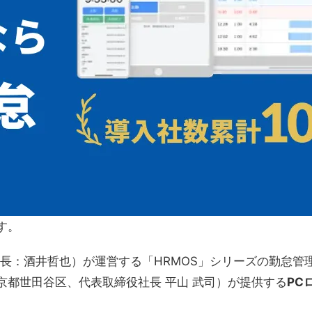
す。
長：酒井哲也）が運営する「HRMOS」シリーズの勤怠管理
都世田谷区、代表取締役社長 平山 武司）が提供する
PC