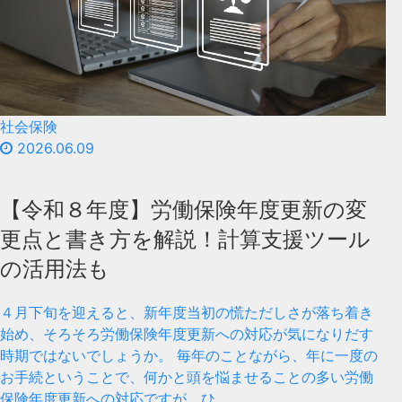
社会保険
2026.06.09
【令和８年度】労働保険年度更新の変
更点と書き方を解説！計算支援ツール
の活用法も
４月下旬を迎えると、新年度当初の慌ただしさが落ち着き
始め、そろそろ労働保険年度更新への対応が気になりだす
時期ではないでしょうか。 毎年のことながら、年に一度の
お手続ということで、何かと頭を悩ませることの多い労働
保険年度更新への対応ですが、ひ…