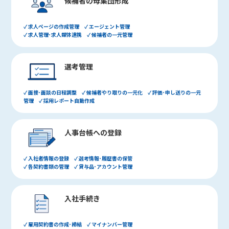
候補者の母集団形成
✓ 求人ページの作成管理 ✓ エージェント管理
✓ 求人管理･求人媒体連携 ✓ 候補者の一元管理
選考管理
✓ 面接･面談の日程調整 ✓ 候補者やり取りの一元化 ✓ 評価･申し送りの一元
管理 ✓ 採用レポート自動作成
人事台帳への登録
✓ 入社者情報の登録 ✓ 選考情報･履歴書の保管
✓ 各契約書類の管理 ✓ 貸与品･アカウント管理
入社手続き
✓ 雇用契約書の作成･締結 ✓ マイナンバー管理