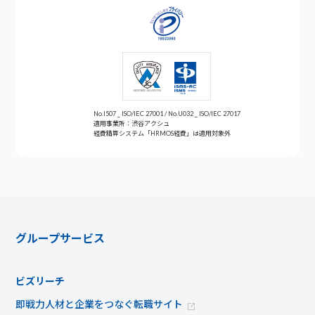
No.I507 _ ISO/IEC 27001 / No.U032 _ ISO/IEC 27017
適用事業所：渋谷アクシュ
経費精算システム「HRMOS経費」は適用対象外
グループサービス
ビズリーチ
即戦力人材と企業をつなぐ転職サイト