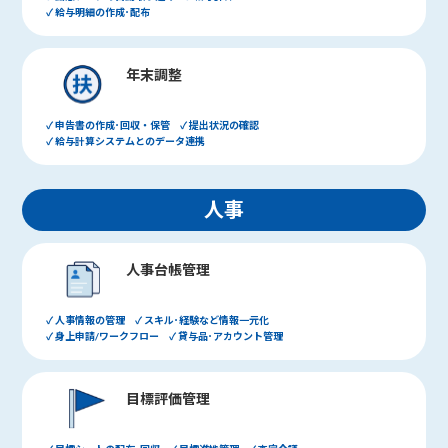
✓ 給与明細の作成･配布
年末調整
✓ 申告書の作成･回収・保管 ✓ 提出状況の確認
✓ 給与計算システムとのデータ連携
人事
人事台帳管理
✓ 人事情報の管理 ✓ スキル･経験など情報一元化
✓ 身上申請/ワークフロー ✓ 貸与品･アカウント管理
目標評価管理