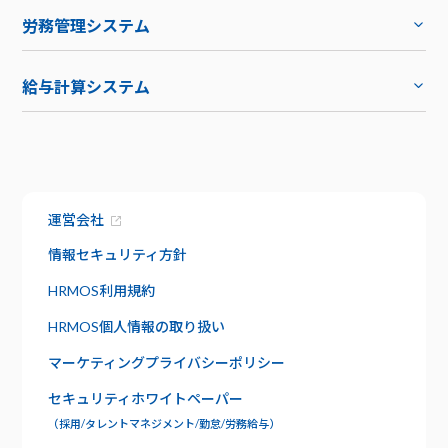
トップ
労務管理システム
キャリア採用
トップ
導入事例
給与計算システム
お役立ち資料
ハーモス給与
トップ
トップ
お知らせ
機能
サービス資料でわかること
特長
運営会社
資料請求
給与明細
情報セキュリティ方針
セキュリティ
社内版ビズリーチ
HRMOS利用規約
日報管理
サポート
HRMOS個人情報の取り扱い
よくあるご質問
ワークフロー
マーケティングプライバシーポリシー
お問い合わせ
セキュリティホワイトペーパー
年末調整
（採用/タレントマネジメント/勤怠/労務給与）