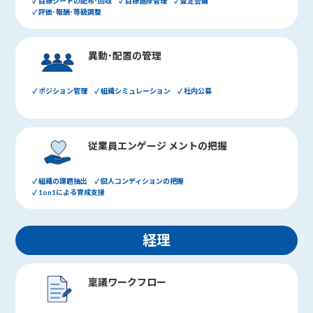
✓ 目標シートの配布･回収 ✓ 目標進捗管理 ✓ 査定会議
✓ 評価･報酬･等級調整
異動･配置の管理
✓ ポジション管理 ✓ 組織シミュレーション ✓ 社内公募
従業員エンゲージ メントの把握
✓ 組織の課題抽出 ✓ 個人コンディションの把握
✓ 1on1による育成支援
経理
稟議ワークフロー