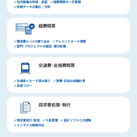
✓ 社内稟議の申請・承認 ✓ 経費精算の一元管理
✓ 申請データの集計・分析
経費精算
✓ 領収書AI-OCR取り込み ✓ クレジットカード連携
✓ 部門･プロジェクトの設定･按分処理
交通費･出張費精算
✓ 交通系ICカード読み取り ✓ 旅費･日当の自動計算
✓ 承認フロー
請求書処理･発行
✓ 請求書発行･配信 ✓ 入金管理 ✓ 会計ソフトとの連携
✓ インボイス制度対応