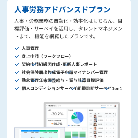
人事労務アドバンスドプラン
人事・労務業務の自動化・効率化はもちろん、目
標評価・サーベイを活用し、タレントマネジメン
トまで、 機能を網羅したプランです。
人事管理
身上申請（ワークフロー）
契約申請
組織図作成･更新
人事レポート
社会保険届出作成
電子申請
マイナンバー管理
勤怠管理
年末調整
給与・賞与計算
目標評価
個人コンディションサーベイ
組織診断サーベイ
1on1