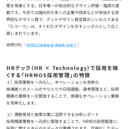
度を発端とする、日本唯一の総合的なデザイン評価・推奨の運
動です。今日では国内外の多くの企業や団体などが参加する世
界的なデザイン賞で、グッドデザイン賞受賞のシンボルである
「G マーク」は、すぐれたデザインを示すシンボルとして広く
親しまれています。
参照URL：
http://www.g-mark.org/
HRテック（HR × Technology）で採用を強
くする「HRMOS採用管理」の特徴
１）採用業務を一元化し、オペレーションを効率化
候補者とのメールのやりとりや日程調整、選考管理など、採用
関連の業務を一元管理することで、煩雑なオペレーション業務
を効率化します。
２）課題発見と施策立案に活用できる分析レポート
採用関連業務を一元的に管理することで、HRMOS採用管理に、
採用に関するあらゆるデータが蓄積されます。可視化したデー