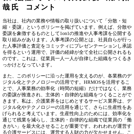
哉 氏 コメント
当社は、社内の業務や情報の取り扱いについて「分散・短
縮・委譲」というポリシーを掲げています。例えば、分散や
委譲を象徴するものとして1on1の推進や人事考課を公開する
取り組みがあります。人事考課の公開とは、社員自らが行っ
た人事評価と査定をコミッティにプレゼンテーションし承認
を得るという運用で、評価の経緯が全て全社に公開されるも
のです。これは、従業員一人一人が自律した組織をつくるき
っかけとなっています。
また、このポリシーに沿った運用を支えるのが、各業務のデ
ジタル化とテクノロジーの活用です。HRMOSを活用するこ
とで、人事業務の効率化（時間の短縮）だけではなく、業務
の委譲が推進され、主体的・自律的な組織をつくることがで
きます。私は、介護業界をはじめとするサービス業界は、デ
ジタル化やテクノロジーの活用を通じて、さらに生産性をあ
げられると考えています。生産性向上のためには、効率化を
通じて残業を減らし、主体的・自律的な組織で従業員の「働
きがい」を最大化させることが重要です。われわれが運営す
る介護サービスには、運営する人財の力が欠かせません。こ