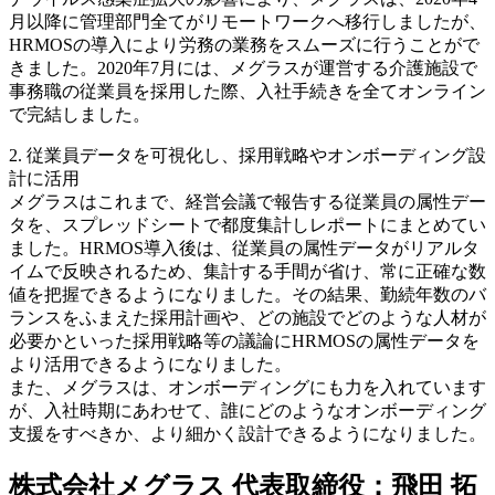
月以降に管理部門全てがリモートワークへ移行しましたが、
HRMOSの導入により労務の業務をスムーズに行うことがで
きました。2020年7月には、メグラスが運営する介護施設で
事務職の従業員を採用した際、入社手続きを全てオンライン
で完結しました。
2. 従業員データを可視化し、採用戦略やオンボーディング設
計に活用
メグラスはこれまで、経営会議で報告する従業員の属性デー
タを、スプレッドシートで都度集計しレポートにまとめてい
ました。HRMOS導入後は、従業員の属性データがリアルタ
イムで反映されるため、集計する手間が省け、常に正確な数
値を把握できるようになりました。その結果、勤続年数のバ
ランスをふまえた採用計画や、どの施設でどのような人材が
必要かといった採用戦略等の議論にHRMOSの属性データを
より活用できるようになりました。
また、メグラスは、オンボーディングにも力を入れています
が、入社時期にあわせて、誰にどのようなオンボーディング
支援をすべきか、より細かく設計できるようになりました。
株式会社メグラス 代表取締役：飛田 拓