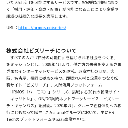
いた人財活用を可能にするサービスです。客観的な判断に基づ
く「採用・評価・育成・配置」が可能になることにより企業や
組織の継続的な成長を実現します。
URL：
https://hrmos.co/series/
株式会社ビズリーチについて
「すべての人が『自分の可能性』を信じられる社会をつくる」
をミッションとし、2009年4月より、働き方の未来を支えるさま
ざまなインターネットサービスを運営。東京本社のほか、大
阪、名古屋、福岡に拠点を持つ。即戦力人材と企業をつなぐ転
職サイト「ビズリーチ」、人財活用プラットフォーム
「HRMOS（ハーモス）」シリーズ、挑戦する20代の転職サイト
「キャリトレ」、OB/OG訪問ネットワークサービス「ビズリー
チ・キャンパス」を展開。2020年2月、グループ経営体制への移
行にともなって誕生したVisionalグループにおいて、主にHR
TechのプラットフォームやSaaS事業を担う。