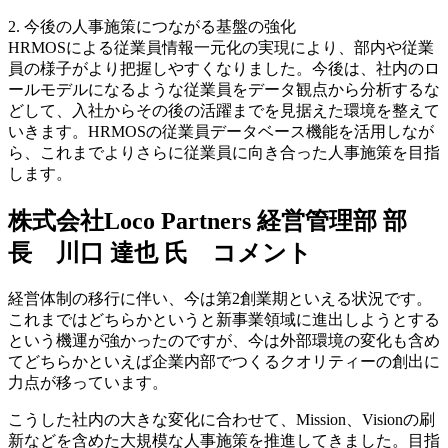
2. 今後の人事施策につながる基盤の強化
HRMOSによる従業員情報一元化の実現により、部内や従業
員の様子がより把握しやすくなりました。今後は、社内のロ
ールモデルになるような従業員をデータ観点から分析するな
どして、入社からその後の活躍までを見据えた環境を整えて
いきます。HRMOSの従業員データベース機能を活用しなが
ら、これまでよりさらに従業員に向き合った人事施策を目指
します。
株式会社Loco Partners 経営管理部 部
長 川口 達也 氏 コメント
経営体制の移行に伴い、今は第2創業期といえる状況です。
これまではどちらかというと新事業領域に進出しようとする
という機運が強かったのですが、今は外部環境の変化も含め
てどちらかといえば企業内部でつくるクオリティーの創出に
力点が移っています。
こうした社内の大きな変化に合わせて、Mission、Visionの刷
新などを含めた大規模な人事施策を推進してきました。目指