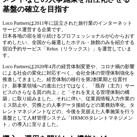
基盤の確立を目指す
Loco Partnersは2011年に設立された旅行業のインターネット
サービス運営する企業です。
日本各地の宿を巡り続けるプロフェッショナルが心からおす
すめしたい、全国から厳選したホテル・旅館のみを紹介する
宿泊予約サービス「Relux（リラックス）」を運営していま
す。
Loco Partnersは2020年4月の経営体制変更や、コロナ禍の影響
による社会の変化に対応すべく、会社全体の管理体制強化を
推進してきました。経営体制の移行を第2創業期と位置付
け、新事業領域への進出だけではなく、「既存（主力）サー
ビスのさらなる質の向上」と「それを支える管理体制の構
築」に取り組みました。それに伴い、従業員情報入力作業の
ミス防止や、労務との人事データ接続などの業務効率化、タ
レントマネジメントなどの、今後を⾒据えた⼈事施策を⾏う
基盤として人材管理システム「HRMOSタレントマネジメン
ト」の導入に至りました。