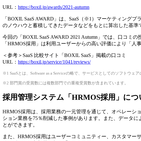
URL：
https://boxil.jp/awards/2021-autumn
「BOXIL SaaS AWARD」は、SaaS（※1）マーケティ
のノウハウと蓄積してきたデータなどをもとに算出した基準で
今回の「BOXIL SaaS AWARD 2021 Autumn」
「HRMOS採用」は利用ユーザーからの高い評価により「人
＜参考＞SaaS 比較サイト「BOXIL SaaS」掲載の口コミ
URL：
https://boxil.jp/service/1041/reviews/
※1 SaaSとは、Software as a Serviceの略で、サービス
※2 部門賞の受賞数には複数部門での重複受賞数が含まれています。
採用管理システム「HRMOS採用」につ
HRMOS採用は、採用業務の一元管理を通じて、オペレー
ション業務を75％削減した事例があります。また、データ
とができます。
また、HRMOS採用はユーザーコミュニティー、カスタマ