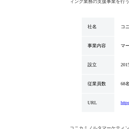
ィング業務の支援事業を行
社名
コ
事業内容
マ
設立
20
従業員数
68名
URL
http
コニカミノルタマーケティン