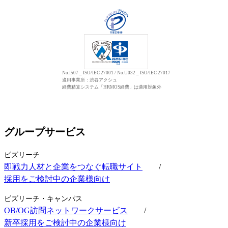
No.I507 _ ISO/IEC 27001 / No.U032 _ ISO/IEC 27017
適用事業所：渋谷アクシュ
経費精算システム「HRMOS経費」は適用対象外
グループサービス
ビズリーチ
即戦力人材と企業をつなぐ転職サイト
/
採用をご検討中の企業様向け
ビズリーチ・キャンパス
OB/OG訪問ネットワークサービス
/
新卒採用をご検討中の企業様向け