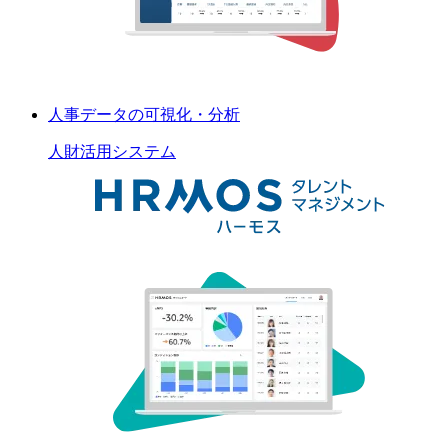
人事データの可視化・分析
人財活用
システム