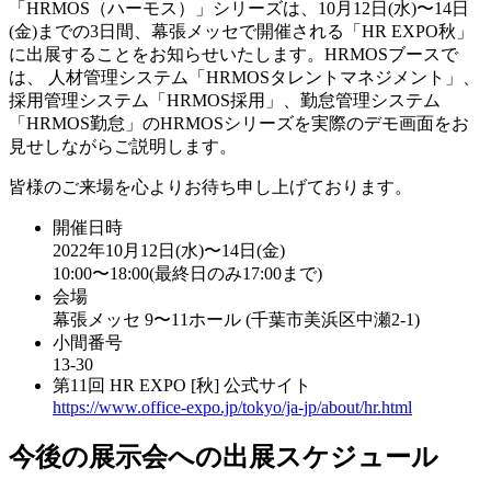
「HRMOS（ハーモス）」シリーズは、10月12日(水)〜14日
(金)までの3日間、幕張メッセで開催される「HR EXPO秋」
に出展することをお知らせいたします。HRMOSブースで
は、 人材管理システム「HRMOSタレントマネジメント」、
採用管理システム「HRMOS採用」、勤怠管理システム
「HRMOS勤怠」のHRMOSシリーズを実際のデモ画面をお
見せしながらご説明します。
皆様のご来場を心よりお待ち申し上げております。
開催日時
2022年10月12日(水)〜14日(金)
10:00〜18:00(最終日のみ17:00まで)
会場
幕張メッセ 9〜11ホール (千葉市美浜区中瀬2-1)
小間番号
13-30
第11回 HR EXPO [秋] 公式サイト
https://www.office-expo.jp/tokyo/ja-jp/about/hr.html
今後の展示会への出展スケジュール