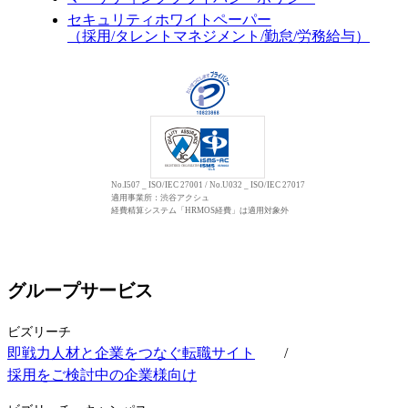
セキュリティホワイトペーパー
（採用/タレントマネジメント/勤怠/労務給与）
No.I507 _ ISO/IEC 27001 / No.U032 _ ISO/IEC 27017
適用事業所：渋谷アクシュ
経費精算システム「HRMOS経費」は適用対象外
グループサービス
ビズリーチ
即戦力人材と企業をつなぐ転職サイト
/
採用をご検討中の企業様向け