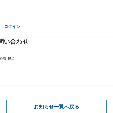
料相談をする
サービス
ログイン
問い合わせ
経費 担当
お知らせ一覧へ戻る