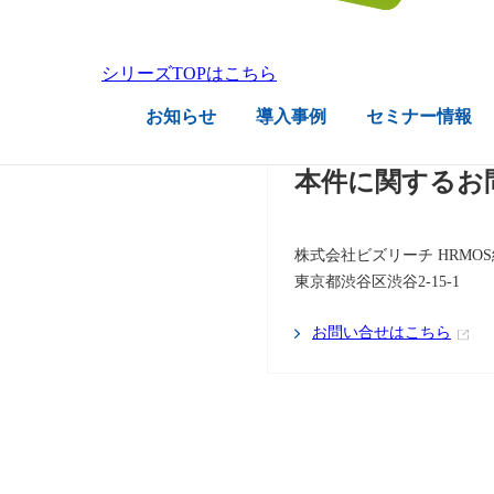
今すぐ無
シリーズTOPはこちら
お知らせ
導入事例
セミナー情報
本件に関するお
株式会社ビズリーチ HRMOS
東京都渋谷区渋谷2-15-1
お問い合せはこちら