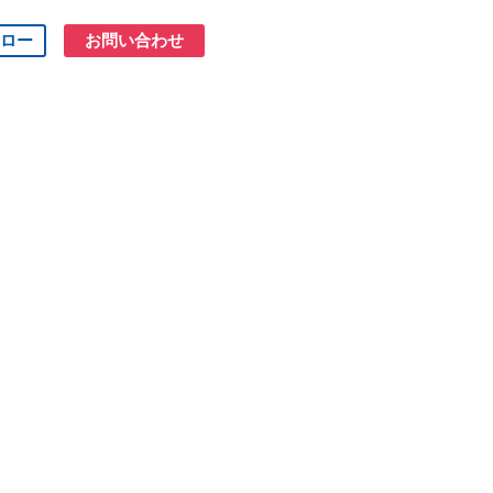
ンロー
お問い合わせ
よりスムーズ
始