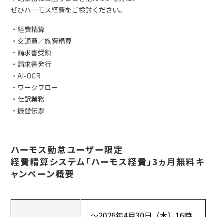
ぜひハーモス経費をご検討ください。
・経費精算
・交通費／旅費精算
・請求書受領
・請求書発行
・AI-OCR
・ワークフロー
・仕訳業務
・振替伝票
ハーモス勤怠ユーザー限定
経費精算システム「ハーモス経費」3ヵ月無料キ
ャンペーン概要
～2026年4月30日（木）16時