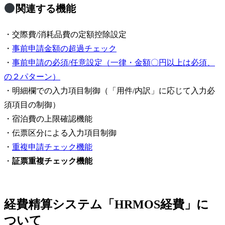
関連する機能
・交際費/消耗品費の定額控除設定
・
事前申請金額の超過チェック
・
事前申請の必須/任意設定（一律・金額〇円以上は必須、
の２パターン）
・明細欄での入力項目制御（「用件/内訳」に応じて入力必
須項目の制御）
・宿泊費の上限確認機能
・伝票区分による入力項目制御
・
重複申請チェック機能
・
証票重複チェック機能
経費精算システム「HRMOS経費」に
ついて