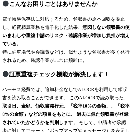
こんなお困りごとはありませんか
電子帳簿保存法に対応するため、領収書の原本回収を廃止
し、経費精算業務を電子化した結果、
意図しない領収書の使
いまわしや重複申請のリスク・確認作業が増加し負担が増え
ている。
特に駐車場代や会議費などは、似たような領収書が多く発行
されるため、確認作業が非常に煩雑に。
証票重複チェック機能が解決します！
ハーモス経費では、追加料金なしでAI-OCRを利用して領収
書を読み取ることができます。 このAI-OCRで読み取った、
取引日、金額、領収書発行元、「税率10%の金額」、「税率
8%の金額」などの項目をもとに、 過去に似た領収書が登録
されていたかどうかを判別
します。 そして、申請者や承認
者に対してアラート（ポップアップやメッセージ）を表示し