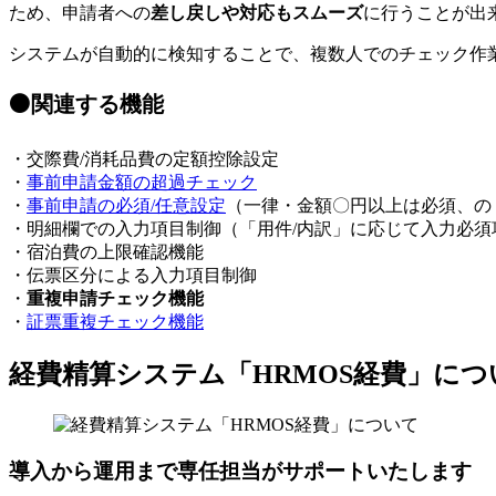
ため、申請者への
差し戻しや対応もスムーズ
に行うことが出
システムが自動的に検知することで、複数人でのチェック作
⚫️関連する機能
・交際費/消耗品費の定額控除設定
・
事前申請金額の超過チェック
・
事前申請の必須/任意設定
（一律・金額〇円以上は必須、の
・明細欄での入力項目制御（「用件/内訳」に応じて入力必須
・宿泊費の上限確認機能
・伝票区分による入力項目制御
・
重複申請チェック機能
・
証票重複チェック機能
経費精算システム「HRMOS経費」につ
導入から運用まで専任担当がサポートいたします