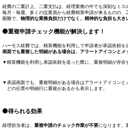
経費の二重計上、二重支払は、経理業務の中でも深刻なミス
毎月・毎週、多くの従業員から経費精算申請が来るものの、
困難で、
物理的な業務負担だけでなく、精神的な負担も大き
⚫️重複申請チェック機能が解決します！
ハーモス経費では、精算機能を利用して申請者が承認依頼を
画面でも重複した明細がある場合は、アラートアイコンとメ
▼精算機能を利用し承認依頼を送った際に、重複明細が存在
▼承認画面でも、重複明細がある場合はアラートアイコンと
どの伝票や明細行に重複があるかも表示します。
⚫️得られる効果
経理担当者は、
重複申請のチェック作業が不要
になります。