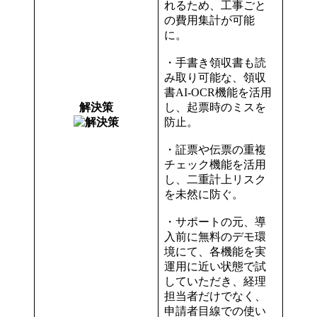
れるため、工事ごと
の費用集計が可能
に。
・手書き領収書も読
み取り可能な、領収
書AI-OCR機能を活用
解決策
し、起票時のミスを
防止。
・証票や伝票の重複
チェック機能を活用
し、二重計上リスク
を未然に防ぐ。
・サポートの元、導
入前に無料のデモ環
境にて、各機能を実
運用に近い状態で試
していただき、経理
担当者だけでなく、
申請者目線での使い