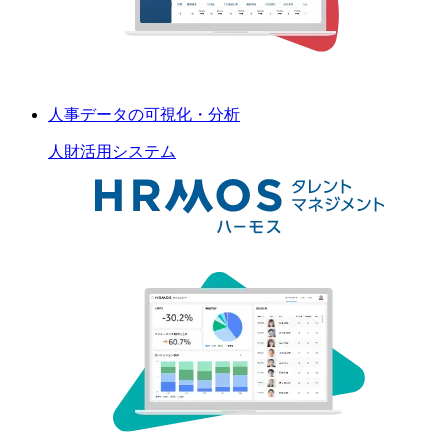
人事データの可視化・分析
人財活用
システム