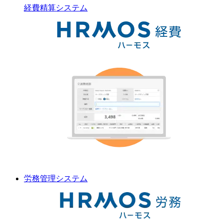
経費精算
システム
労務管理
システム