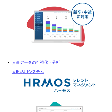
人事データの可視化・分析
人財活用
システム