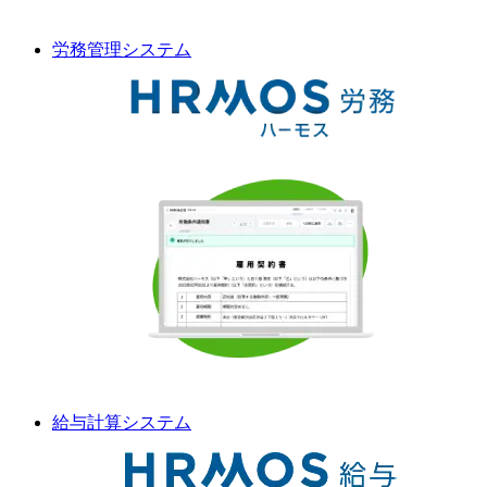
労務管理
システム
給与計算
システム