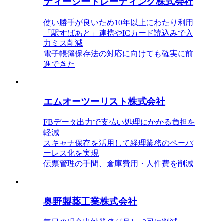
ティーシートレーディング株式会社
使い勝手が良いため10年以上にわたり利用
「駅すぱあと」連携やICカード読込みで入
力ミス削減
電子帳簿保存法の対応に向けても確実に前
進できた
エムオーツーリスト株式会社
FBデータ出力で支払い処理にかかる負担を
軽減
スキャナ保存を活用して経理業務のペーパ
ーレス化を実現
伝票管理の手間、倉庫費用・人件費を削減
奥野製薬工業株式会社