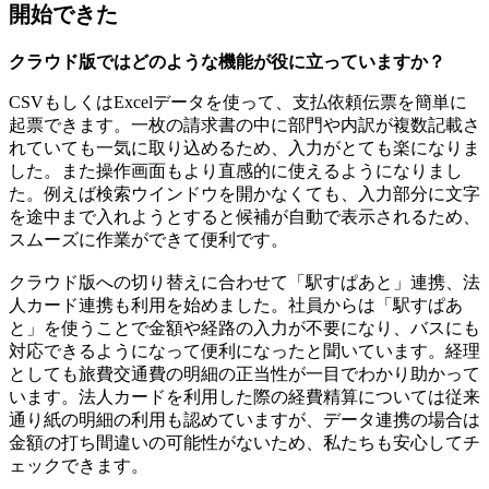
開始できた
クラウド版ではどのような機能が役に立っていますか？
CSVもしくはExcelデータを使って、支払依頼伝票を簡単に
起票できます。一枚の請求書の中に部門や内訳が複数記載さ
れていても一気に取り込めるため、入力がとても楽になりま
した。また操作画面もより直感的に使えるようになりまし
た。例えば検索ウインドウを開かなくても、入力部分に文字
を途中まで入れようとすると候補が自動で表示されるため、
スムーズに作業ができて便利です。
クラウド版への切り替えに合わせて「駅すぱあと」連携、法
人カード連携も利用を始めました。社員からは「駅すぱあ
と」を使うことで金額や経路の入力が不要になり、バスにも
対応できるようになって便利になったと聞いています。経理
としても旅費交通費の明細の正当性が一目でわかり助かって
います。法人カードを利用した際の経費精算については従来
通り紙の明細の利用も認めていますが、データ連携の場合は
金額の打ち間違いの可能性がないため、私たちも安心してチ
ェックできます。