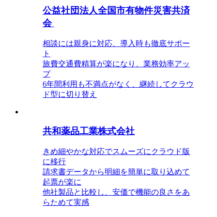
公益社団法人全国市有物件災害共済
会
相談には親身に対応、導入時も徹底サポー
ト
旅費交通費精算が楽になり、業務効率アッ
プ
6年間利用も不満点がなく、継続してクラウ
ド型に切り替え
共和薬品工業株式会社
きめ細やかな対応でスムーズにクラウド版
に移行
請求書データから明細を簡単に取り込めて
起票が楽に
他社製品と比較し、安価で機能の良さをあ
らためて実感