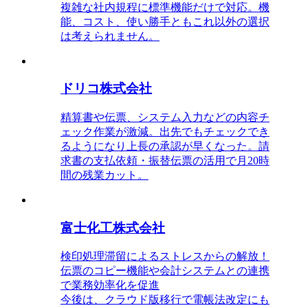
複雑な社内規程に標準機能だけで対応。機
能、コスト、使い勝手ともこれ以外の選択
は考えられません。
ドリコ株式会社
精算書や伝票、システム入力などの内容チ
ェック作業が激減。出先でもチェックでき
るようになり上長の承認が早くなった。請
求書の支払依頼・振替伝票の活用で月20時
間の残業カット。
富士化工株式会社
検印処理滞留によるストレスからの解放！
伝票のコピー機能や会計システムとの連携
で業務効率化を促進
今後は、クラウド版移行で電帳法改定にも