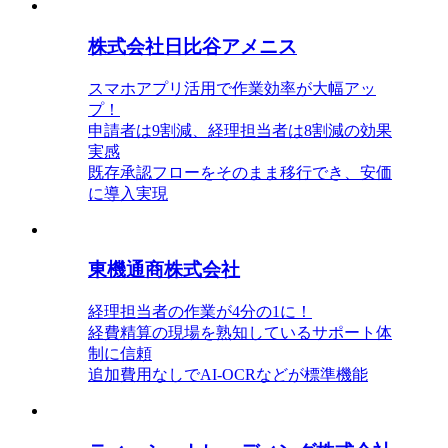
株式会社日比谷アメニス
スマホアプリ活用で作業効率が大幅アッ
プ！
申請者は9割減、経理担当者は8割減の効果
実感
既存承認フローをそのまま移行でき、安価
に導入実現
東機通商株式会社
経理担当者の作業が4分の1に！
経費精算の現場を熟知しているサポート体
制に信頼
追加費用なしでAI-OCRなどが標準機能