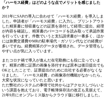
「ハーモス経費」はどのような点でメリットを感じました
か？
2011年にSAPの導入に合わせて「ハーモス経費」を導入しま
した。申請者が「ハーモス経費」に入力し、プリントアウト
した精算書に領収書などの証票を添付して経理に提出。経理
が内容を確認し、精算書のバーコードを読み取って承認作業
を行っています。件数でいうと支払請求書が一番多く、ほか
には旅費交通費やMRの駐車場代・ガソリン代などの経費が
多いですね。経費精算のデータが蓄積され、データ管理もし
やすい点が気に入っています。
またコロナ禍で導入が進んだ在宅勤務にも役に立っていま
す。精算の際に証票の画像を添付すれば原本は後日提出でも
OKとしたことで、証票提出のために出社する必要がなくな
りました。「ハーモス経費」の画像添付機能がなかったら、
大変な状況になっていたと思います。
ただ弊社のシステムの事情で社外からはアクセスしづらいと
いう課題を抱えており、電子帳簿保存法の改正も見据えて、
21年9月にオンプレミス版からクラウド版に移行しました。