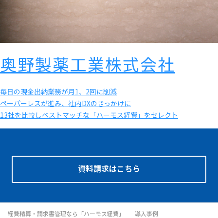
奥野製薬工業株式会社
毎日の現金出納業務が月1、2回に削減
ペーパーレスが進み、社内DXのきっかけに
13社を比較しベストマッチな「ハーモス経費」をセレクト
資料請求はこちら
経費精算・請求書管理なら「ハーモス経費」
導入事例