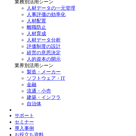
業務別
活用シーン
人材データの一元管理
人事評価の効率化
人材配置
離職防止
人材育成
人材データ分析
評価制度の設計
経営の意思決定
人的資本の開示
業界別
活用シーン
製造・メーカー
ソフトウェア・IT
金融
流通・小売
建築・インフラ
自治体
サポート
セミナー
導入事例
お役立ち資料