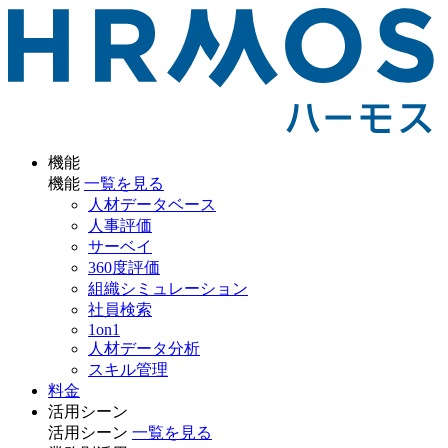
機能
機能
一覧を見る
人材データベース
人事評価
サーベイ
360度評価
組織シミュレーション
社員検索
1on1
人材データ分析
スキル管理
料金
活用シーン
活用シーン
一覧を見る