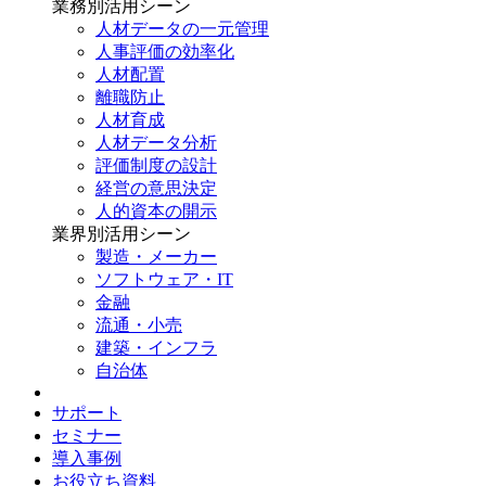
業務別
活用シーン
人材データの一元管理
人事評価の効率化
人材配置
離職防止
人材育成
人材データ分析
評価制度の設計
経営の意思決定
人的資本の開示
業界別
活用シーン
製造・メーカー
ソフトウェア・IT
金融
流通・小売
建築・インフラ
自治体
サポート
セミナー
導入事例
お役立ち資料