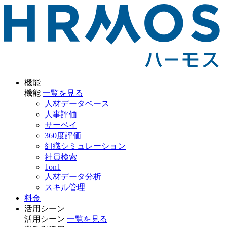
機能
機能
一覧を見る
人材データベース
人事評価
サーベイ
360度評価
組織シミュレーション
社員検索
1on1
人材データ分析
スキル管理
料金
活用シーン
活用シーン
一覧を見る