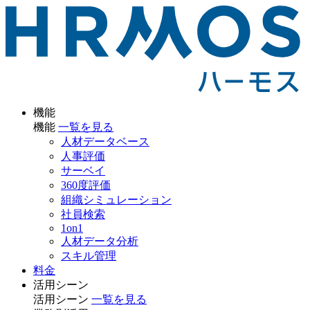
機能
機能
一覧を見る
人材データベース
人事評価
サーベイ
360度評価
組織シミュレーション
社員検索
1on1
人材データ分析
スキル管理
料金
活用シーン
活用シーン
一覧を見る