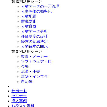
業務別
活用シーン
人材データの一元管理
人事評価の効率化
人材配置
離職防止
人材育成
人材データ分析
評価制度の設計
経営の意思決定
人的資本の開示
業界別
活用シーン
製造・メーカー
ソフトウェア・IT
金融
流通・小売
建築・インフラ
自治体
サポート
セミナー
導入事例
お役立ち資料