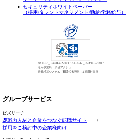
セキュリティホワイトペーパー
（採用/タレントマネジメント/勤怠/労務給与）
No.I507 _ ISO/IEC 27001 / No.U032 _ ISO/IEC 27017
適用事業所：渋谷アクシュ
経費精算システム「HRMOS経費」は適用対象外
グループサービス
ビズリーチ
即戦力人材と企業をつなぐ転職サイト
/
採用をご検討中の企業様向け