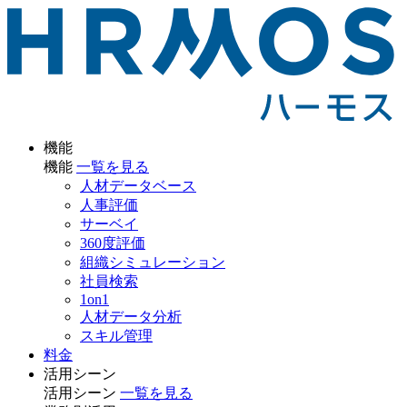
機能
機能
一覧を見る
人材データベース
人事評価
サーベイ
360度評価
組織シミュレーション
社員検索
1on1
人材データ分析
スキル管理
料金
活用シーン
活用シーン
一覧を見る