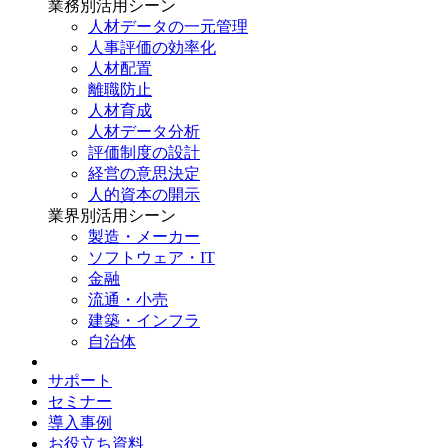
業務別
活用シーン
人材データの一元管理
人事評価の効率化
人材配置
離職防止
人材育成
人材データ分析
評価制度の設計
経営の意思決定
人的資本の開示
業界別
活用シーン
製造・メーカー
ソフトウェア・IT
金融
流通・小売
建築・インフラ
自治体
サポート
セミナー
導入事例
お役立ち資料